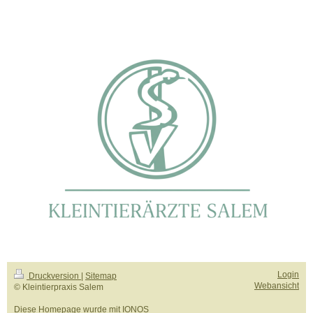
Login
Druckversion
|
Sitemap
Webansicht
© Kleintierpraxis Salem
Diese Homepage wurde mit
IONOS